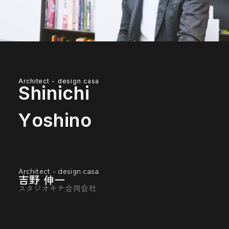
Architect - design casa
S
h
i
n
i
c
h
i
Y
o
s
h
i
n
o
Architect - design casa
吉野 伸一
スタジオキチ合同会社