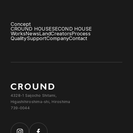
Concept
CROUND HOUSE
SECOND HOUSE
Works
News
Land
Creators
Process
Quality
Support
Company
Contact
4328-1 Saijocho Shitami,
Higashihiroshima-shi, Hiroshima
739-0044