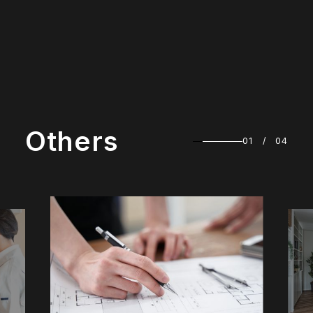
O
t
h
e
r
s
01
/
04
01