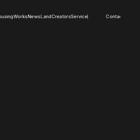
o
u
s
i
n
g
W
o
r
k
s
N
e
w
s
L
a
n
d
C
r
e
a
t
o
r
s
S
e
r
v
i
c
e
Contact