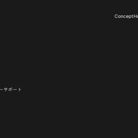
C
o
n
c
e
p
t
H
ーサポート