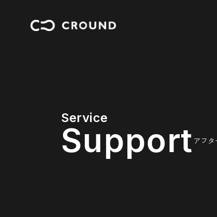
Service
S
u
p
p
o
r
t
アフタ