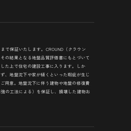
円まで保証いたします。CROUND（クラウン
、その結果となる地盤品質評価書にもとづいて
施した上で住宅の建設工事に入ります。しか
らず、地盤沈下や家が傾くといった瑕疵が生じ
をご用意。地盤沈下に伴う建物や地盤の修復費
（補強の工法による）を保証し、損壊した建物お