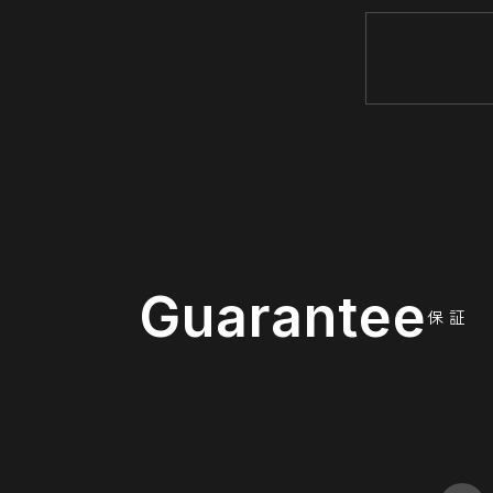
Guarantee
保 証