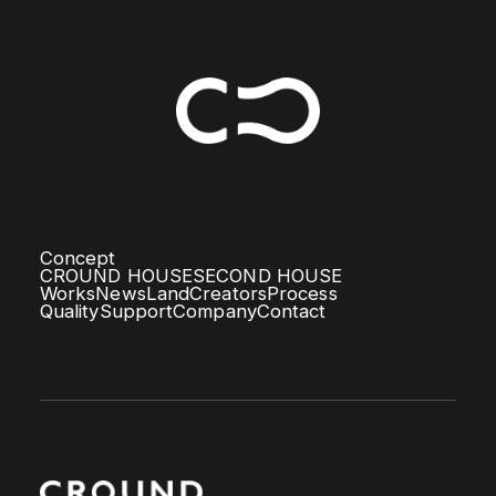
Concept
CROUND HOUSE
SECOND HOUSE
Works
News
Land
Creators
Process
Quality
Support
Company
Contact