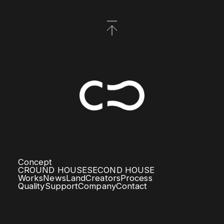
Concept
CROUND HOUSE
SECOND HOUSE
Works
News
Land
Creators
Process
Quality
Support
Company
Contact